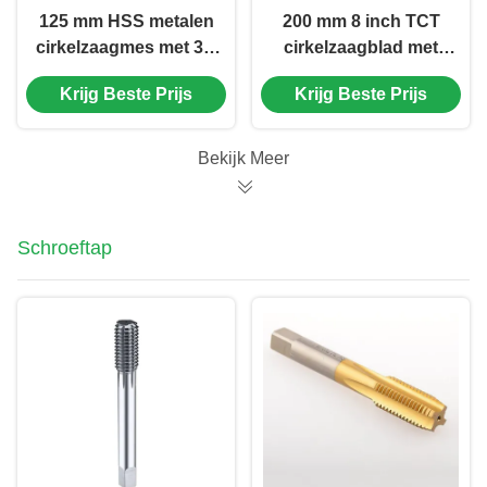
125 mm HSS metalen
200 mm 8 inch TCT
cirkelzaagmes met 3/8
cirkelzaagblad met
Arbor 80T HSS
wolfraamcarbide voor
Krijg Beste Prijs
Krijg Beste Prijs
snijmes
het snijden van non-
ferrous
Bekijk Meer
Schroeftap