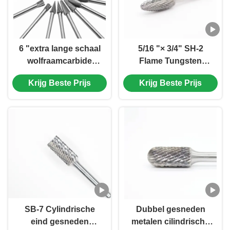
6 "extra lange schaal
5/16 "× 3/4" SH-2
wolfraamcarbide
Flame Tungsten
roterende boor lange
Carbide Rotary File
Krijg Beste Prijs
Krijg Beste Prijs
schaal boor ingesteld
1/4 "Shank Flame
op 1/4" schaal
Form Dubble Cut
Rotary Burr
SB-7 Cylindrische
Dubbel gesneden
eind gesneden
metalen cilindrische