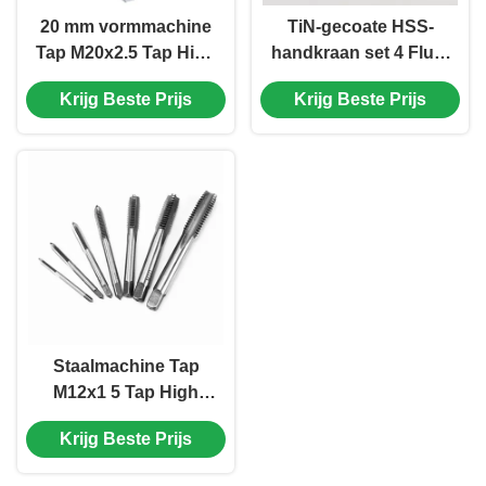
20 mm vormmachine
TiN-gecoate HSS-
Tap M20x2.5 Tap High
handkraan set 4 Fluet
Speed Steel Voor
Bottoming Finishing
Krijg Beste Prijs
Krijg Beste Prijs
koolstofarm staal
Rechte Fluetkraan
Staalmachine Tap
M12x1 5 Tap High
Speed Straight Fluted
Krijg Beste Prijs
Tap 4 Fluten