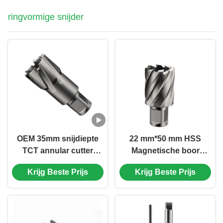
ringvormige snijder
OEM 35mm snijdiepte
22 mm*50 mm HSS
TCT annular cutter
Magnetische boor
19.05mm Weldon
Ringvormige
Krijg Beste Prijs
Krijg Beste Prijs
Shank annular cutter
snijmachines 50 mm
Snijdiepte Weldon
Shank