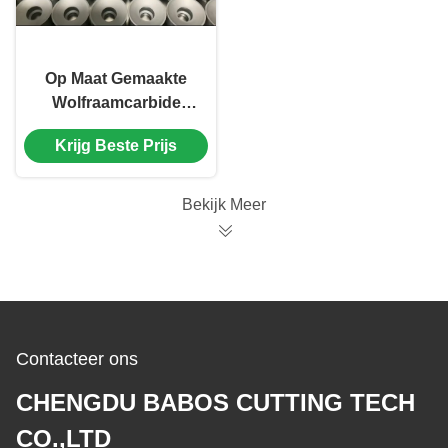
Op Maat Gemaakte
Wolfraamcarbide
Inzetstukken in
Krijg Beste Prijs
Aluminium
Gietlepelreinigingsmachines
Bekijk Meer
Contacteer ons
CHENGDU BABOS CUTTING TECH
CO.,LTD