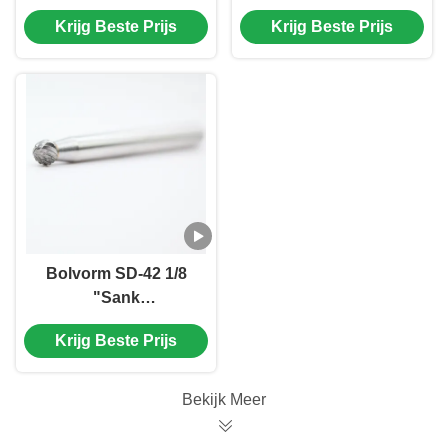
Carbide Burrs 3/4"
boor-snijder Dubbel
Krijg Beste Prijs
Krijg Beste Prijs
Cut Dia 1/4" Shank
gesneden op 1/4
Dia Carbide Rotary
'Shank Die Grinder
Files
Drill Bit
Bolvorm SD-42 1/8
"Sank
Tungstencarbide
Krijg Beste Prijs
Rotary File 1/8"
Snijdiameter. 9/16
Snijdiepte" Die
Bekijk Meer
Grinder Bits