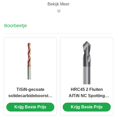
Bekijk Meer
Boorbeetje
TiSiN-gecoate
HRC45 2 Fluiten
solidecarbideboorstuk
AITiN NC Spotting
5D HRC55
Drill Bit Precision
Krijg Beste Prijs
Krijg Beste Prijs
wolfraamcarbideboorstuk
Machining Solid
voor metaal
Carbide Drill Bit