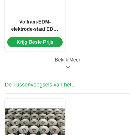
Volfram-EDM-
elektrode-staaf EDM-
elektrodebuis EDM-
Krijg Beste Prijs
elektrode-
afgecentreerde buis
Micro-holes EDM-
Bekijk Meer
boorstaaf
De Tussenvoegsels van het
wolframcarbide