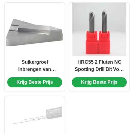
Suikergroef
HRC55 2 Fluten NC
Inbrengen van
Spotting Drill Bit Voor
suikerroller Grooving
Aluminium Solid
Krijg Beste Prijs
Krijg Beste Prijs
Tool In Grooving V-
Carbide Drill Bit
vormige groeven van
suikerroller.