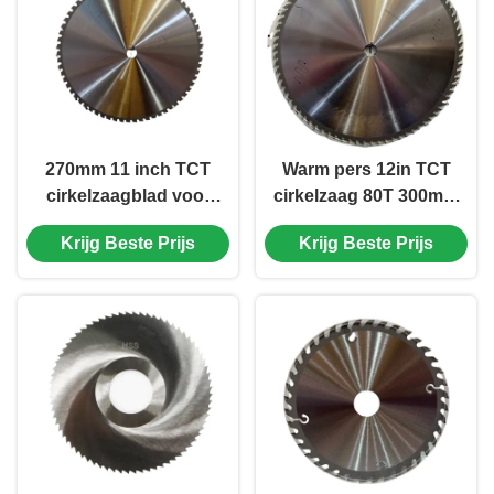
270mm 11 inch TCT
Warm pers 12in TCT
cirkelzaagblad voor
cirkelzaag 80T 300mm
metaalmetalen met
Tct zaagblad
Krijg Beste Prijs
Krijg Beste Prijs
cirkelzaag