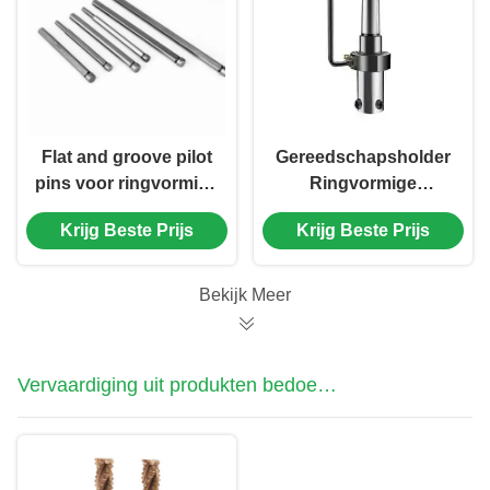
Flat and groove pilot
Gereedschapsholder
pins voor ringvormige
Ringvormige
2-sectie-snijmachines
snijmachine Arbor
Krijg Beste Prijs
Krijg Beste Prijs
Met Morse Taper
Interne koeling
Externe Colling Tool
Bekijk Meer
Holer
Vervaardiging uit produkten bedoeld
bij de posten 8528 tot en met 8528