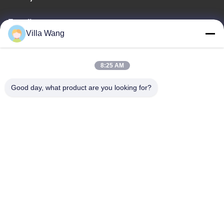
E-mail
Villa Wang
sales@industrial-cuttingtools.com
8:25 AM
Ons adres
Good day, what product are you looking for?
Adres
Unit 1, Gebouw 11, Nr. 88, Jin'anweg, Damianstraat, Chengdu
Economische en Technologische Ontwikkelingszone, China
Telefoon
00-86-19158860381
Privacybeleid
|
Sitemap