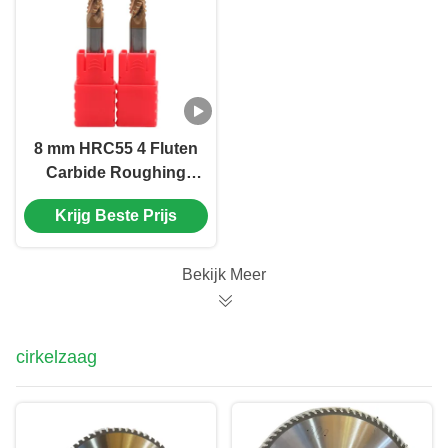
8 mm HRC55 4 Fluten
Carbide Roughing
End Mills TiAISiN
Krijg Beste Prijs
Coated voor staal en
ijzer
Bekijk Meer
cirkelzaag