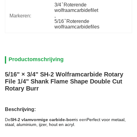
3/4 ̊ Roterende 
wolfraamcarbidefilet
Markeren:
, 
5/16 ̊ Roterende 
wolfraamcarbidefiles
Productomschrijving
5/16" × 3/4" SH-2 Wolframcarbide Rotary
File 1/4" Shank Flame Shape Double Cut
Rotary Burr
Beschrijving:
De
SH-2 vlamvormige carbide-borr
is een
Perfect voor metaal,
staal, aluminium, ijzer, hout en acryl.