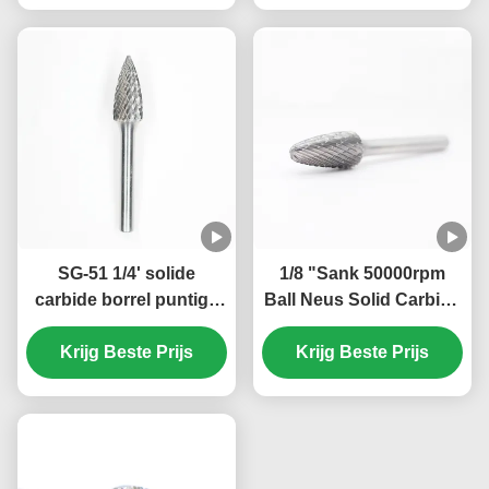
stukjes dubbel
gesneden
SG-51 1/4' solide
1/8 "Sank 50000rpm
carbide borrel puntige
Ball Neus Solid Carbide
boom carbide borrel op
Burr Set Die Grinder
Krijg Beste Prijs
1/8" schank
Burrs voor staal 1/4" X
Krijg Beste Prijs
1/2"