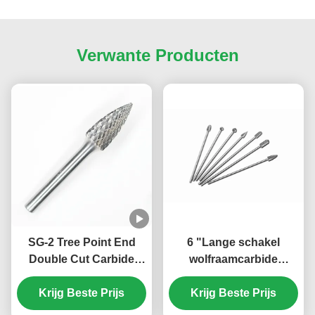
Verwante Producten
SG-2 Tree Point End
6 "Lange schakel
Double Cut Carbide
wolfraamcarbide
Burr 1/4" Shank
borsten voor die grinder
Carbide Burrs voor die
Krijg Beste Prijs
uitgebreide standaard
Krijg Beste Prijs
grinder 5/16" X 3/4"
wolfraam borsten