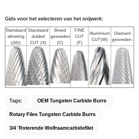
Gids voor het selecteren van het snijwerk:
Standaard
Standaard
Breed
FINE
Aluminium
Diamant
afmeting
dubbel
gesneden
CUT
CUT(W)
gesneden.
((M))
CUT (X)
(C)
(F)
Tags:
OEM Tungsten Carbide Burrs
Rotary Files Tungsten Carbide Burrs
3/4 ̊ Roterende Wolfraamcarbidefilet