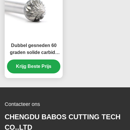
Dubbel gesneden 60
graden solide carbide
borsten Die grinder bit
1/8 "Diameter 1/8" Sank
Krijg Beste Prijs
Contacteer ons
CHENGDU BABOS CUTTING TECH
CO.,LTD