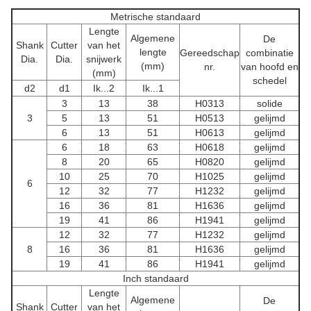
Metrische standaard
Lengte
Algemene
De
Shank
Cutter
van het
lengte
Gereedschap
combinatie
Dia.
Dia.
snijwerk
(mm)
nr.
van hoofd en
(mm)
schedel
d
2
d
1
Ik...
2
Ik...
1
3
13
38
H0313
solide
3
5
13
51
H0513
gelijmd
6
13
51
H0613
gelijmd
6
18
63
H0618
gelijmd
8
20
65
H0820
gelijmd
10
25
70
H1025
gelijmd
6
12
32
77
H1232
gelijmd
16
36
81
H1636
gelijmd
19
41
86
H1941
gelijmd
12
32
77
H1232
gelijmd
8
16
36
81
H1636
gelijmd
19
41
86
H1941
gelijmd
Inch standaard
Lengte
Algemene
De
Shank
Cutter
van het