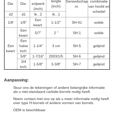
lengte
Gereedschap
combinatie
Dia.
Dia.
snijwerk
(inch)
nr.
van hoofd en
(inch)
schedel
d
2
d
1
Ik...
2
Ik...
1
Een
1/8'
1/8"
1-1/2"
SH-41
solide
kwart.
Een
5/7"
2 "
SH-1
solide
kwart.
Een
Een
halve
1-1/4"
3 cm
SH-5
gelijmd
kwart.
inch.
5/8"
1-7/16"
2003/1/5
SH-6
gelijmd
3/4
1-5/8"
3-3/8"
SH-7
gelijmd
inch.
Aanpassing:
Stuur ons de tekeningen of andere belangrijke informatie
als u niet-standaard carbide-borrels nodig heeft.
Neem contact met ons op als u meer informatie nodig heeft
over type H-borrels of andere vormen van borrels.
OEM is beschikbaar.