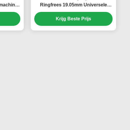
jmachine
Ringfrees 19.05mm Universele
schakelen
Schacht Ringfrees
Krijg Beste Prijs