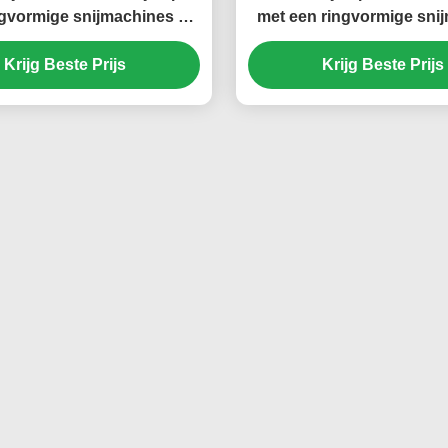
gvormige snijmachines 18
met een ringvormige sni
 Quick In Shank Carbide
met een 18 mm snel in te 
Krijg Beste Prijs
Tipped Cutter
Krijg Beste Prijs
schakel