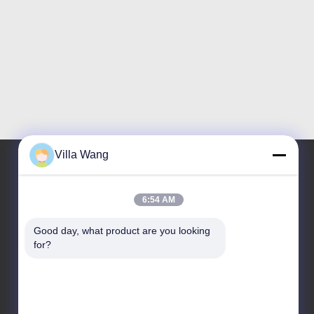
Villa Wang
Ons adres
6:54 AM
Adres
Good day, what product are you looking 
for?
Unit 1, Gebouw 11, Nr. 88, Jin'anweg,
Damianstraat, Chengdu Economische en
Technologische Ontwikkelingszone, China
Telefoon