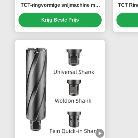
TCT-ringvormige snijmachine met
TCT Rin
universele schak
mm Fein
Krijg Beste Prijs