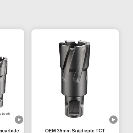
mcarbide
OEM 35mm Snijdiepte TCT