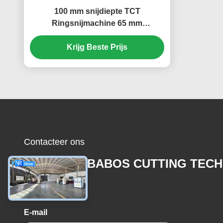
100 mm snijdiepte TCT
Ringsnijmachine 65 mm
snijdiameter Universal Shank
Ringsnijmachine
Krijg Beste Prijs
Contacteer ons
CHENGDU BABOS CUTTING TECH
CO.,LTD
E-mail