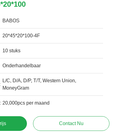
5*20*100
BABOS
20*45*20*100-4F
10 stuks
Onderhandelbaar
L/C, D/A, D/P, T/T, Western Union,
:
MoneyGram
:
20,000pcs per maand
rijs
Contact Nu