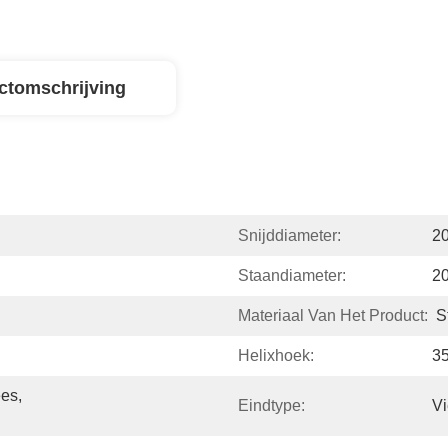
ctomschrijving
Snijddiameter:
2
Staandiameter:
2
Materiaal Van Het Product:
S
Helixhoek:
35
es, 
Eindtype:
Vi