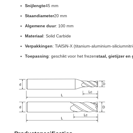
Snijlengte
45 mm
Staandiameter
20 mm
Algemene duur
: 100 mm
Materiaal
: Solid Carbide
Verpakkingen
: TiAlSiN-X (titanium-aluminium-siliciumnitr
Toepassing
: geschikt voor het frezen
staal, gietijzer e