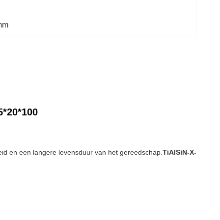
 mm
5*20*100
theid en een langere levensduur van het gereedschap.
TiAlSiN-X-