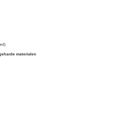
ied)
n geharde materialen