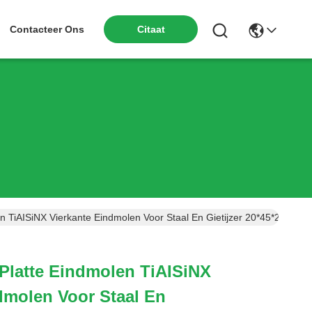
Citaat
Contacteer Ons
en TiAISiNX Vierkante Eindmolen Voor Staal En Gietijzer 20*45*20*100
 Platte Eindmolen TiAISiNX
dmolen Voor Staal En