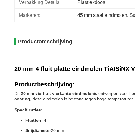
Verpakking Details:
Plastiekdoos
Markeren:
45 mm staal eindmolen
, 
St
Productomschrijving
20 mm 4 fluit platte eindmolen TiAISiNX V
Productbeschrijving:
Dit.
20 mm vierfluit vierkante eindmolen
is ontworpen voor hoo
coating
, deze eindmolen is bestand tegen hoge temperaturen e
Specificaties:
Fluitten
: 4
Snijdiameter
20 mm