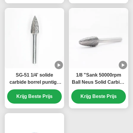
stukjes dubbel
gesneden
SG-51 1/4' solide
1/8 "Sank 50000rpm
carbide borrel puntige
Ball Neus Solid Carbide
boom carbide borrel op
Burr Set Die Grinder
Krijg Beste Prijs
1/8" schank
Burrs voor staal 1/4" X
Krijg Beste Prijs
1/2"