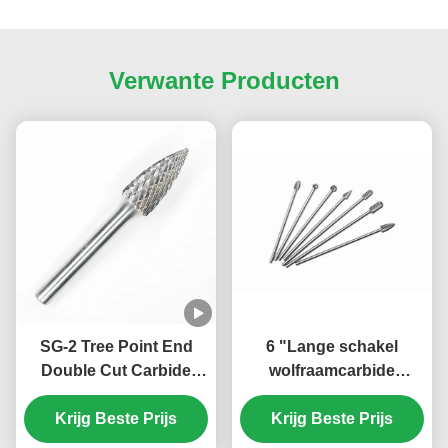
Verwante Producten
SG-2 Tree Point End
6 "Lange schakel
Double Cut Carbide
wolfraamcarbide
Burr 1/4" Shank
borsten voor die grinder
Carbide Burrs voor die
Krijg Beste Prijs
uitgebreide standaard
Krijg Beste Prijs
grinder 5/16" X 3/4"
wolfraam borsten