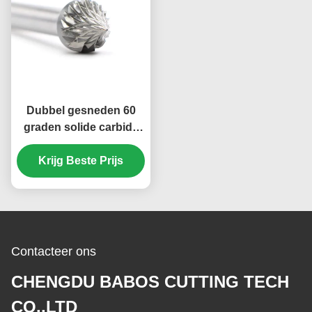
Dubbel gesneden 60
graden solide carbide
borsten Die grinder bit
1/8 "Diameter 1/8" Sank
Krijg Beste Prijs
Contacteer ons
CHENGDU BABOS CUTTING TECH
CO.,LTD