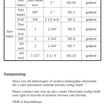
Een
Een halve
2 "
SG-51
gelijmd
kwart.
inch.
Een
5/8"
2 "
SG-1
gelijmd
kwart.
5/16"
3/4'
2 1/2 inch.
SG-2
gelijmd
Een
halve
1
2-3/4"
SG-5
gelijmd
Een
inch.
kwart.
5/8"
1
2-3/4"
SG-6
gelijmd
3/4
1
2-3/4"
SG-7
gelijmd
inch.
3/4
1-1/2"
3 1 / 4 "
SG-15
gelijmd
inch.
Aanpassing:
Stuur ons de tekeningen of andere belangrijke informatie
als u niet-standaard carbide-borrels nodig heeft.
Neem contact met ons op als u meer informatie nodig heeft
over type G-borrels of andere vormen van borrels.
OEM is beschikbaar.