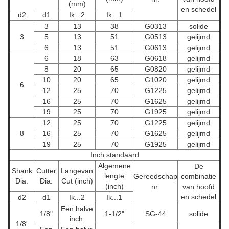
(mm)
en schedel
d
2
d
1
Ik...
2
Ik...
1
3
13
38
G0313
solide
3
5
13
51
G0513
gelijmd
6
13
51
G0613
gelijmd
6
18
63
G0618
gelijmd
8
20
65
G0820
gelijmd
10
20
65
G1020
gelijmd
6
12
25
70
G1225
gelijmd
16
25
70
G1625
gelijmd
19
25
70
G1925
gelijmd
12
25
70
G1225
gelijmd
8
16
25
70
G1625
gelijmd
19
25
70
G1925
gelijmd
Inch standaard
Algemene
De
Shank
Cutter
Lange
van
lengte
Gereedschap
combinatie
Dia.
Dia.
Cut (inch)
(inch)
nr.
van hoofd
en schedel
d
2
d
1
Ik...
2
Ik...
1
Een halve
1/8"
1-1/2"
SG-44
solide
inch.
1/8'