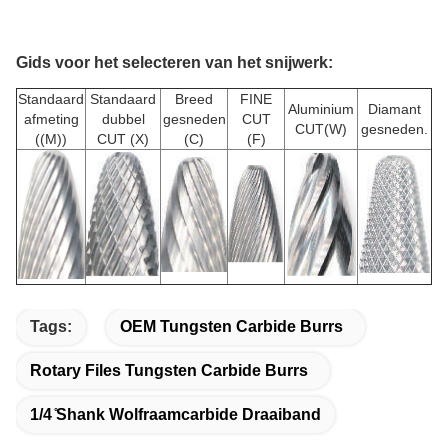
Gids voor het selecteren van het snijwerk:
Standaard
Standaard
Breed
FINE
Aluminium
Diamant
afmeting
dubbel
gesneden
CUT
CUT(W)
gesneden.
((M))
CUT (X)
(C)
(F)
Tags:
OEM Tungsten Carbide Burrs
Rotary Files Tungsten Carbide Burrs
1/4 ̊Shank Wolfraamcarbide Draaiband