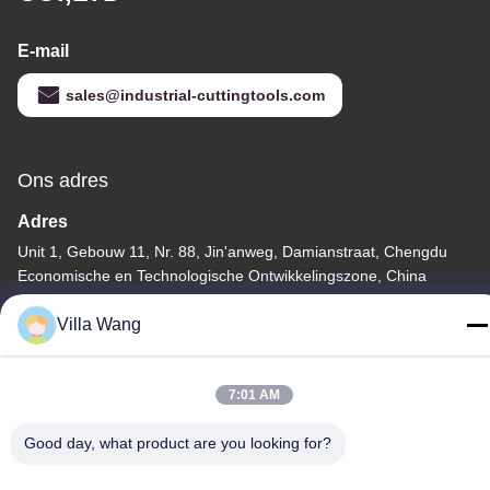
E-mail
sales@industrial-cuttingtools.com
Ons adres
Adres
Unit 1, Gebouw 11, Nr. 88, Jin'anweg, Damianstraat, Chengdu
Economische en Technologische Ontwikkelingszone, China
Telefoon
Villa Wang
00-86-15882030231
7:01 AM
Good day, what product are you looking for?
Privacybeleid
|
Sitemap