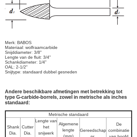
Merk: BABOS
Materiaal: wolfraamcarbide
Snijddiameter: 3/8"
Lengte van de fluit: 3/4"
Schankdiameter: 1/4"
OAL: 2-1/2"
Snijtype: standaard dubbel gesneden
Andere beschikbare afmetingen met betrekking tot
type G-carbide-borrels, zowel in metrische als inches
standaard:
Metrische standaard
Lengte van
Algemene
De
Shank
Cutter
het
lengte
Gereedschap
combinatie
Dia.
Dia.
snijwerk
(mm)
nr.
van hoofd