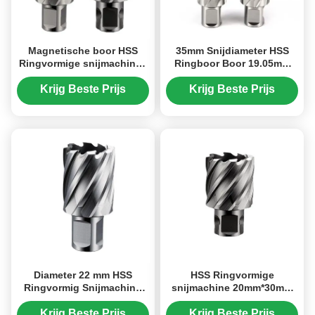
Magnetische boor HSS
35mm Snijdiameter HSS
Ringvormige snijmachines
Ringboor Boor 19.05mm
50 mm Snijdiepte
Weldon Schacht 75mm
Universele schakel
Snijdiepte Diepte
Krijg Beste Prijs
Krijg Beste Prijs
Ringvormige snijmachine
Carbide
Diameter 22 mm HSS
HSS Ringvormige
Ringvormig Snijmachine
snijmachine 20mm*30mm
Spiraalvormig Boorstel
met 19.05 met universele
ODM
schakmetalen gaten
Krijg Beste Prijs
Krijg Beste Prijs