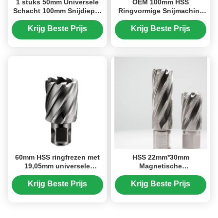
1 stuks 50mm Universele
OEM 100mm HSS
Schacht 100mm Snijdiepte
Ringvormige Snijmachine
HSS Ringfrees Voor Staal,
19.05mm Schank
Aluminium, Roestvrij Staal
Magnetische Boor
Krijg Beste Prijs
Krijg Beste Prijs
Snijmachines Voor Diepgat
60mm HSS ringfrezen met
HSS 22mm*30mm
19,05mm universele
Magnetische
schacht kernboor
Boorringfrezen 30mm
Snijdiepte Weldon Schacht
Krijg Beste Prijs
Krijg Beste Prijs