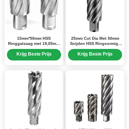
15mm*50mm HSS
25mm Cut Dia Met 50mm
Ringgatzaag met 19,05mm
Snijden HSS Ringvormige
Weldon-schacht M2 HSS
Snijmachine Helder Hoog
Magnetische Boor
Precisie Ringvormige Gat
Krijg Beste Prijs
Krijg Beste Prijs
Snijmachine