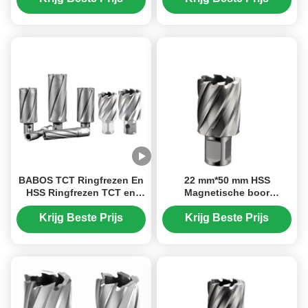
snijmachines
BABOS TCT Ringfrezen En
22 mm*50 mm HSS
HSS Ringfrezen TCT en
Magnetische boor
HSS Broach Frezen
Ringvormige snijmachines
Volledige Voorraad Voor
50 mm Snijdiepte Weldon
Krijg Beste Prijs
Krijg Beste Prijs
Groothandel
Shank