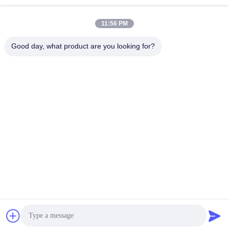
sales@industrial-cuttingtools.com
11:56 PM
Ons adres
Good day, what product are you looking for?
Adres
Unit 1, Gebouw 11, Nr. 88, Jin'anweg, Damianstraat, Chengdu
Economische en Technologische Ontwikkelingszone, China
Telefoon
00-86-19158860381
Privacybeleid
|
Sitemap
De Goede Kwaliteit van China de braam van het wolframcarbide
Leverancier. Copyright © -2025 CHENGDU BABOS CUTTING
TECH CO.,LTD . Alle rechten voorbehoudena.